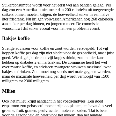
Suikerconsumptie wordt voor het eerst wel aan banden gelegd. Per
dag zou een Amerikaan niet meer dan 200 calorieën uit toegevoegde
suikers binnen moeten krijgen, de hoeveelheid suiker in een halve
liter frisdrank. Nu krijgen volwassen Amerikanen nog 268 calorieën
aan suiker per dag binnen, en jongeren meer. De commissie
waarschuwt dat suiker vooral voor hen een probleem vormt.
Bakjes koffie
Strenge adviezen voor koffie en zout worden versoepeld. Tot vijf
koppen koffie per dag zijn niet slecht voor de gezondheid, maar juist
goed. Wie dagelijks drie tot vijf kopjes drinkt, zou minder kans
hebben op diabetes 2 en hartziektes. De commissie heeft het wel
over zwarte koffie, en adviseert zwangere vrouwen maximaal twee
bakjes te drinken. Zout moet nog steeds met mate gegeten worden,
maar de maximale hoeveelheid per dag wordt verhoogd van 1500
milligram tot 2300 milligram.
Milieu
Ook het milieu krijgt aandacht in het voedseladvies. Een goed
eetpatroon zou gebaseerd moeten zijn op planten, en bevat dus veel
groente, fruit, granen, peulvruchten, noten en zaden. 'Dat is beter
voor de gezondheid en beter voor het milieu', dan het huidige