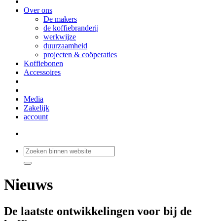
Over ons
De makers
de koffiebranderij
werkwijze
duurzaamheid
projecten & coöperaties
Koffiebonen
Accessoires
Media
Zakelijk
account
Nieuws
De laatste ontwikkelingen voor bij de