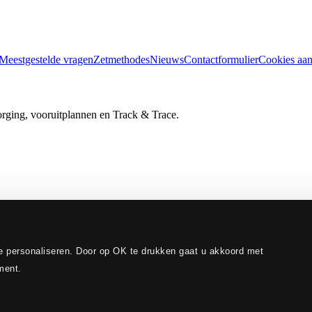
Meestgestelde vragen
Zetmethodes
Nieuws
Contactformulier
Cookies aa
orging, vooruitplannen en Track & Trace.
e personaliseren. Door op OK te drukken gaat u akkoord met
ment.