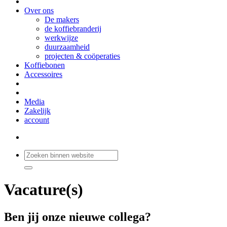
Over ons
De makers
de koffiebranderij
werkwijze
duurzaamheid
projecten & coöperaties
Koffiebonen
Accessoires
Media
Zakelijk
account
Vacature(s)
Ben jij onze nieuwe collega?