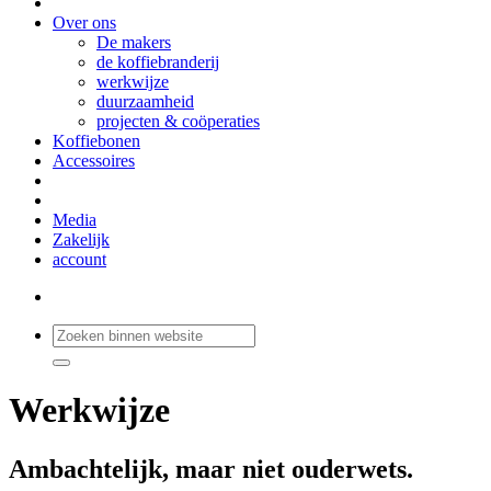
Over ons
De makers
de koffiebranderij
werkwijze
duurzaamheid
projecten & coöperaties
Koffiebonen
Accessoires
Media
Zakelijk
account
Werkwijze
Ambachtelijk, maar niet ouderwets.