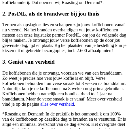
koffiebranderij. Dat noemen wij Roasting on Demand*.
2. PostNL, als de brandweer bij jou thuis
Termen als opslaglocaties en schappen zijn jouw koffiebonen vanaf
nu vreemd. Na het branden overhandigen wij jouw koffiebonen
meteen aan onze logistieke partner PostNL, om jou de volgende dag
blij te maken. Je ontvangt jouw verse koffiebonen op de door jou
gewenste dag, tijd en plaats. Bij het plaatsten van je bestelling kun je
kiezen uit uitgebreide bezorgopties, incl. 2.600 afhaalpunten!
3. Geniet van versheid
De koffiebonen die je ontvangt, voorzien we van een branddatum.
Zo weet je precies hoe vers jouw koffie is en blijft. Verse
koffiebonen behouden hun verse smaak tot 8 weken na branddatum.
Natuurlijk kun je de koffiebonen na 8 weken nog prima gebruiken.
Koffiebonen hebben namelijk een houdbaarheid tot 1 jaar na
branddatum. Maar de verse smaak is er vanaf. Meer over versheid
vind je op de pagina
alles over versheid
.
*Roasting on Demand: In de praktijk is het onmogelijk om 100%
van de koffiebonen op dezelfde dag te branden en te versturen. Er is
altijd een minimaal overschot van de dag ervoor. Het overgrote deel