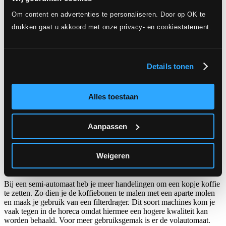
koffiebonen dus altijd als hele koffiebonen.
Om content en advertenties te personaliseren. Door op OK te
Wat is het verschil tussen Arabica en Robusta koffie?
drukken gaat u akkoord met onze privacy- en cookiestatement.
Er bestaan er een aantal soorten koffiebonen, de bekendste hiervan
is de Arabica en Robusta. Arabica groeit op hoge en koele plekken,
niet te veel in de zon. De Arabica koffieplant is een kwetsbare
Details tonen
koffieplant en vaak een veel duurdere koffieplant om te verbouwen.
Daarom zijn Arabica koffiebonen in de regel duurder dan Robusta
koffiebonen. Robusta is een minder kwetsbare koffieplant en bevat
Alles toestaan
meer cafeïne. Door het hoge cafeïnegehalte weert het insecten veel
beter af. Robusta wordt vaak als minder lekker ervaren door de
vlakke smaken en wordt vaak gebruikt om de prijs te drukken of om
Aanpassen
wat meer kracht te geven aan de koffie. Over het algemeen wordt
voor specialty coffee alleen 100% Arabica koffiebonen gebruikt.
Wat is het verschil tussen een volautomaat en een semi-
Weigeren
automaat?
Bij een semi-automaat heb je meer handelingen om een kopje koffie
te zetten. Zo dien je de koffiebonen te malen met een aparte molen
en maak je gebruik van een filterdrager. Dit soort machines kom je
vaak tegen in de horeca omdat hiermee een hogere kwaliteit kan
worden behaald. Voor meer gebruiksgemak is er de volautomaat.