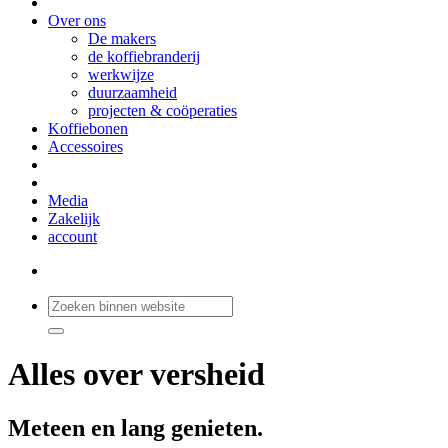
Over ons
De makers
de koffiebranderij
werkwijze
duurzaamheid
projecten & coöperaties
Koffiebonen
Accessoires
Media
Zakelijk
account
Alles over versheid
Meteen en lang genieten.