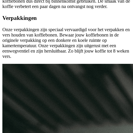
koffiebonen dus direct bij binnenkomst gebruiken. De smaak van de
koffie verbetert een paar dagen na ontvangst nog verder.
Verpakkingen
Onze verpakkingen zijn speciaal vervaardigd voor het verpakken en
vers houden van koffiebonen. Bewaar jouw koffiebonen in de
originele verpakking op een donkere en koele ruimte op
kamertemperatuur. Onze verpakkingen zijn uitgerust met een
eenwegventiel en zijn hersluitbaar. Zo blijft jouw koffie tot 8 weken
vers.