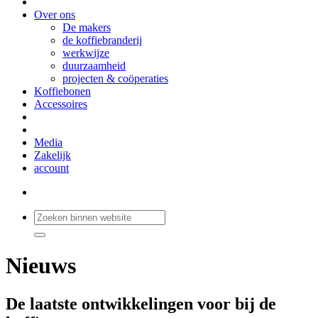
Over ons
De makers
de koffiebranderij
werkwijze
duurzaamheid
projecten & coöperaties
Koffiebonen
Accessoires
Media
Zakelijk
account
Nieuws
De laatste ontwikkelingen voor bij de