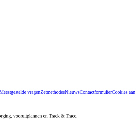
Meestgestelde vragen
Zetmethodes
Nieuws
Contactformulier
Cookies aa
orging, vooruitplannen en Track & Trace.