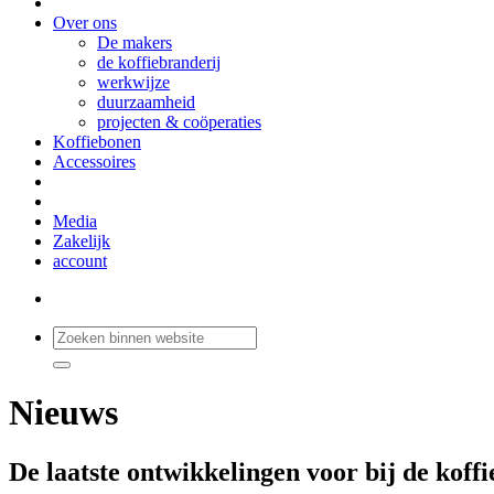
Over ons
De makers
de koffiebranderij
werkwijze
duurzaamheid
projecten & coöperaties
Koffiebonen
Accessoires
Media
Zakelijk
account
Nieuws
De laatste ontwikkelingen voor bij de koffi