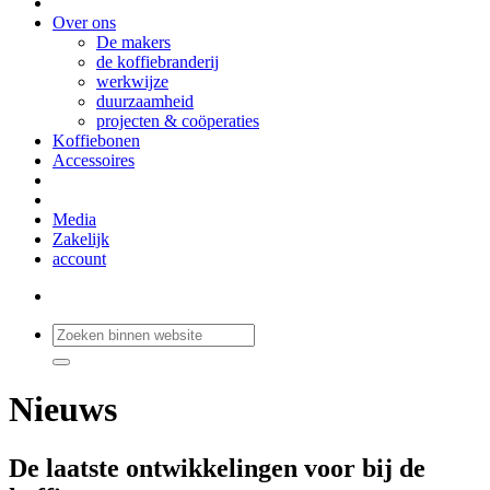
Over ons
De makers
de koffiebranderij
werkwijze
duurzaamheid
projecten & coöperaties
Koffiebonen
Accessoires
Media
Zakelijk
account
Nieuws
De laatste ontwikkelingen voor bij de