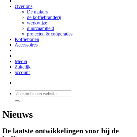
Over ons
De makers
de koffiebranderij
werkwijze
duurzaamheid
projecten & coöperaties
Koffiebonen
Accessoires
Media
Zakelijk
account
Nieuws
De laatste ontwikkelingen voor bij de