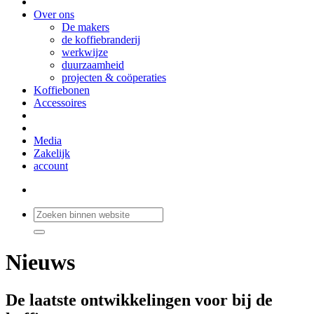
Over ons
De makers
de koffiebranderij
werkwijze
duurzaamheid
projecten & coöperaties
Koffiebonen
Accessoires
Media
Zakelijk
account
Nieuws
De laatste ontwikkelingen voor bij de