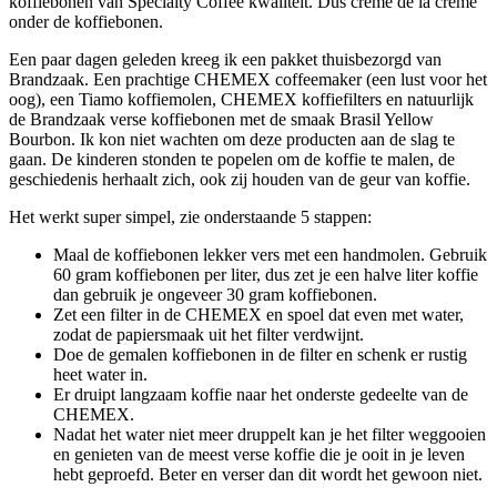
koffiebonen van Specialty Coffee kwaliteit. Dus crème de la crème
onder de koffiebonen.
Een paar dagen geleden kreeg ik een pakket thuisbezorgd van
Brandzaak. Een prachtige CHEMEX coffeemaker (een lust voor het
oog), een Tiamo koffiemolen, CHEMEX koffiefilters en natuurlijk
de Brandzaak verse koffiebonen met de smaak Brasil Yellow
Bourbon. Ik kon niet wachten om deze producten aan de slag te
gaan. De kinderen stonden te popelen om de koffie te malen, de
geschiedenis herhaalt zich, ook zij houden van de geur van koffie.
Het werkt super simpel, zie onderstaande 5 stappen:
Maal de koffiebonen lekker vers met een handmolen. Gebruik
60 gram koffiebonen per liter, dus zet je een halve liter koffie
dan gebruik je ongeveer 30 gram koffiebonen.
Zet een filter in de CHEMEX en spoel dat even met water,
zodat de papiersmaak uit het filter verdwijnt.
Doe de gemalen koffiebonen in de filter en schenk er rustig
heet water in.
Er druipt langzaam koffie naar het onderste gedeelte van de
CHEMEX.
Nadat het water niet meer druppelt kan je het filter weggooien
en genieten van de meest verse koffie die je ooit in je leven
hebt geproefd. Beter en verser dan dit wordt het gewoon niet.