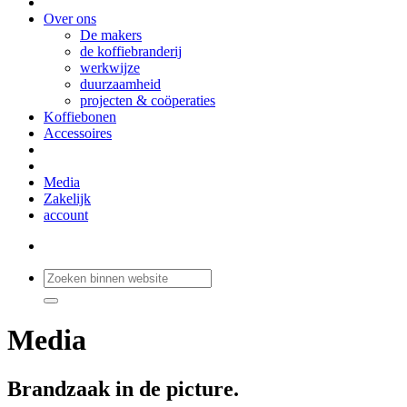
Over ons
De makers
de koffiebranderij
werkwijze
duurzaamheid
projecten & coöperaties
Koffiebonen
Accessoires
Media
Zakelijk
account
Media
Brandzaak in de picture.