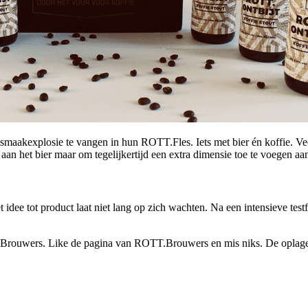
aakexplosie te vangen in hun ROTT.Fles. Iets met bier én koffie. Vee
aan het bier maar om tegelijkertijd een extra dimensie toe te voegen a
t idee tot product laat niet lang op zich wachten. Na een intensieve t
ouwers. Like de pagina van ROTT.Brouwers en mis niks. De oplage i