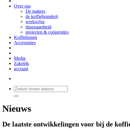
Over ons
De makers
de koffiebranderij
werkwijze
duurzaamheid
projecten & coöperaties
Koffiebonen
Accessoires
Media
Zakelijk
account
Nieuws
De laatste ontwikkelingen voor bij de koffi