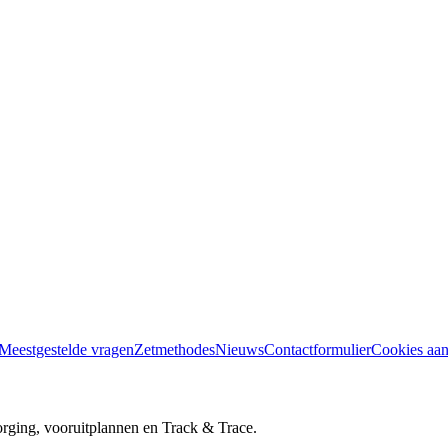
Meestgestelde vragen
Zetmethodes
Nieuws
Contactformulier
Cookies aa
orging, vooruitplannen en Track & Trace.