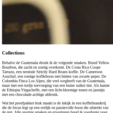
Collections
Behalve de Guatemala dronk ik de volgende smaken. Brasil Yellow
Bourbon, die zacht en zoetig overkomt. De Costa Rica Coope
Tarrazu, een neutrale Strictly Hard Beans koffie. De Cameroon
Asuchuf, een romige koffieboon met hinten van zwarte peper. De
Colombia Finca Los Alpes, die veel wegheeft van de Guatemala,
maar met een toefje toevoeging van een buine suiker tint. Als laatste
de Ethiopia Yirgacheffe, met een licht-bloemige tonen en jasmijn
met een chocolade-achtige afdronk.
Wat het proefpakket leuk maakt is de inkijk in een koffiebranderij
die de focus legt op een eerlijk en passievolle boon die afsteekt van
de rest. Alle overige smaken en ervaringen houd ik voorlopig voor