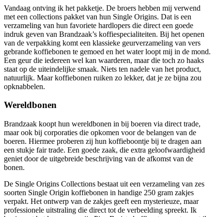
Vandaag ontving ik het pakketje. De broers hebben mij verwend
met een collections pakket van hun Single Origins. Dat is een
verzameling van hun favoriete hardlopers die direct een goede
indruk geven van Brandzaak’s koffiespecialiteiten. Bij het openen
van de verpakking komt een klassieke geurverzameling van vers
gebrande koffiebonen te gemoed en het water loopt mij in de mond.
Een geur die iedereen wel kan waarderen, maar die toch zo haaks
staat op de uiteindelijke smaak. Niets ten nadele van het product,
natuurlijk. Maar koffiebonen ruiken zo lekker, dat je ze bijna zou
opknabbelen.
Wereldbonen
Brandzaak koopt hun wereldbonen in bij boeren via direct trade,
maar ook bij corporaties die opkomen voor de belangen van de
boeren. Hiermee proberen zij hun koffieboontje bij te dragen aan
een stukje fair trade. Een goede zaak, die extra geloofwaardigheid
geniet door de uitgebreide beschrijving van de afkomst van de
bonen.
De Single Origins Collections bestaat uit een verzameling van zes
soorten Single Origin koffiebonen in handige 250 gram zakjes
verpakt. Het ontwerp van de zakjes geeft een mysterieuze, maar
professionele uitstraling die direct tot de verbeelding spreekt. Ik