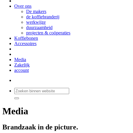
Over ons
De makers
de koffiebranderij
werkwijze
duurzaamheid
projecten & coöperaties
Koffiebonen
Accessoires
Media
Zakelijk
account
Media
Brandzaak in de picture.