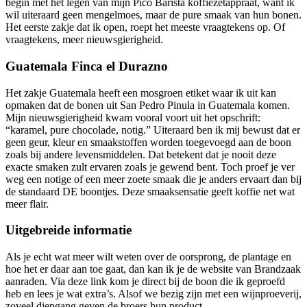
begin met het legen van mijn Pico Barista koffiezetappraat, want ik
wil uiteraard geen mengelmoes, maar de pure smaak van hun bonen.
Het eerste zakje dat ik open, roept het meeste vraagtekens op. Of
vraagtekens, meer nieuwsgierigheid.
Guatemala Finca el Durazno
Het zakje Guatemala heeft een mosgroen etiket waar ik uit kan
opmaken dat de bonen uit San Pedro Pinula in Guatemala komen.
Mijn nieuwsgierigheid kwam vooral voort uit het opschrift:
“karamel, pure chocolade, notig.” Uiteraard ben ik mij bewust dat er
geen geur, kleur en smaakstoffen worden toegevoegd aan de boon
zoals bij andere levensmiddelen. Dat betekent dat je nooit deze
exacte smaken zult ervaren zoals je gewend bent. Toch proef je ver
weg een notige of een meer zoete smaak die je anders ervaart dan bij
de standaard DE boontjes. Deze smaaksensatie geeft koffie net wat
meer flair.
Uitgebreide informatie
Als je echt wat meer wilt weten over de oorsprong, de plantage en
hoe het er daar aan toe gaat, dan kan ik je de website van Brandzaak
aanraden. Via deze link kom je direct bij de boon die ik geproefd
heb en lees je wat extra’s. Alsof we bezig zijn met een wijnproeverij,
zoveel diepgang geven de broers hun product.