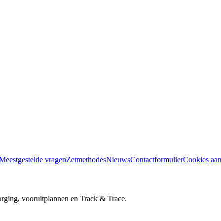
Meestgestelde vragen
Zetmethodes
Nieuws
Contactformulier
Cookies aa
orging, vooruitplannen en Track & Trace.