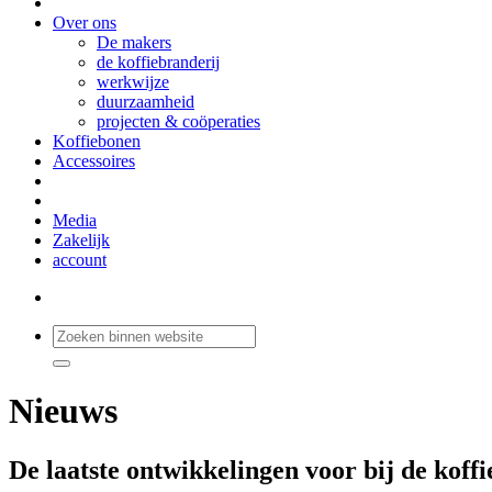
Over ons
De makers
de koffiebranderij
werkwijze
duurzaamheid
projecten & coöperaties
Koffiebonen
Accessoires
Media
Zakelijk
account
Nieuws
De laatste ontwikkelingen voor bij de koffi