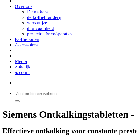
Over ons
De makers
de koffiebranderij
werkwijze
duurzaamheid
projecten & coöperaties
Koffiebonen
Accessoires
Media
Zakelijk
account
Siemens Ontkalkingstabletten - 
Effectieve ontkalking voor constante presta