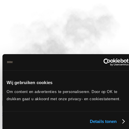
Wij gebruiken cookies
El Salvador Los Ausoles
Om content en advertenties te personaliseren. Door op OK te
Zacht, zoet en bijzonder mooi in balans.
drukken gaat u akkoord met onze privacy- en cookiestatement.
bestellen
€ 29,95
Details tonen
Per kilo