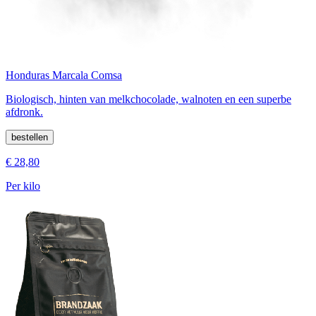
Honduras Marcala Comsa
Biologisch, hinten van melkchocolade, walnoten en een superbe
afdronk.
bestellen
€ 28,80
Per kilo