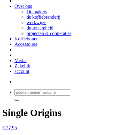
Over ons
De makers
de koffiebranderij
werkwijze
duurzaamheid
projecten & coöperaties
Koffiebonen
Accessoires
Media
Zakelijk
account
Single Origins
€ 27,95